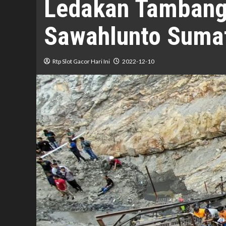
Ledakan Tambang 
Sawahlunto Sumat
Rtp Slot Gacor Hari Ini
2022-12-10