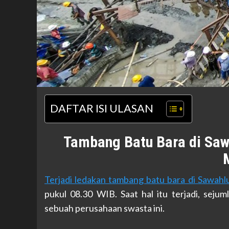
DAFTAR ISI ULASAN
Tambang Batu Bara di Saw
Terjadi ledakan tambang batu bara di Sawahl
pukul 08.30 WIB. Saat hal itu terjadi, seju
sebuah perusahaan swasta ini.