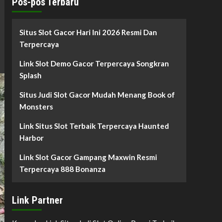
Pos-pos Terbaru
Situs Slot Gacor Hari Ini 2026 Resmi Dan
Terpercaya
Link Slot Demo Gacor Terpercaya Songkran
Splash
Situs Judi Slot Gacor Mudah Menang Book of
Monsters
Link Situs Slot Terbaik Terpercaya Haunted
Harbor
Link Slot Gacor Gampang Maxwin Resmi
Terpercaya 888 Bonanza
Link Partner