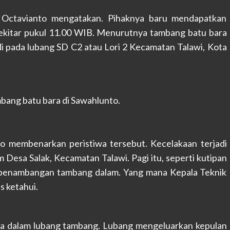
 Octavianto mengatakan. Pihaknya baru mendapatkan
sekitar pukul 11.00 WIB. Menurutnya tambang batu bara
adi pada lubang SD C2 atau Lori 2 Kecamatan Talawi, Kota
mbang batu bara di Sawahlunto.
yo membenarkan peristiwa tersebut. Kecelakaan terjadi
esa Salak, Kecamatan Talawi. Pagi itu, seperti kutipan
n penambangan tambang dalam. Yang mana Kepala Teknik
 ketahui.
ada dalam lubang tambang. Lubang mengeluarkan kepulan