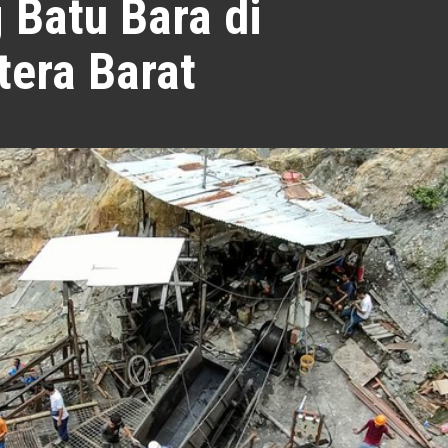
Batu Bara di
era Barat