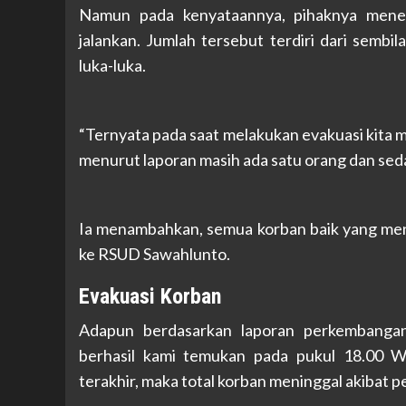
Namun pada kenyataannya, pihaknya mene
jalankan. Jumlah tersebut terdiri dari semb
luka-luka.
“Ternyata pada saat melakukan evakuasi kita
menurut laporan masih ada satu orang dan seda
Ia menambahkan, semua korban baik yang men
ke RSUD Sawahlunto.
Evakuasi Korban
Adapun berdasarkan laporan perkembangan 
berhasil kami temukan pada pukul 18.00 
terakhir, maka total korban meninggal akibat p