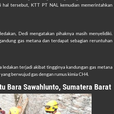
nai hal tersebut, KTT PT NAL kemudian memerintahkan
ledakan, Dedi mengatakan pihaknya masih menyelidiki.
andung gas metana dan terdapat sebagian reruntuhan
 ledakan terjadi akibat tingginya kandungan gas metana
a yang berwujud gas dengan rumus kimia CH4.
u Bara Sawahlunto, Sumatera Barat