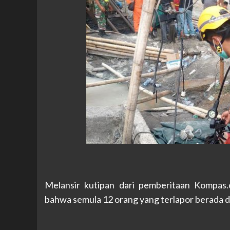
Melansir kutipan dari pemberitaan Kompas
bahwa semula 12 orang yang terlapor berada 