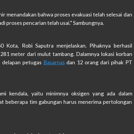
ir menandakan bahwa proses evakuasi telah selesai dan
adi proses pencarian telah usai.” Sambungnya.
 Kota, Robi Saputra menjelaskan. Pihaknya berhasil
281 meter dari mulut tambang. Dalamnya lokasi korban
i delapan petugas
Basarnas
dan 12 orang dari pihak PT
mi kendala, yaitu minimnya oksigen yang ada dalam
uat beberapa tim gabungan harus menerima pertolongan