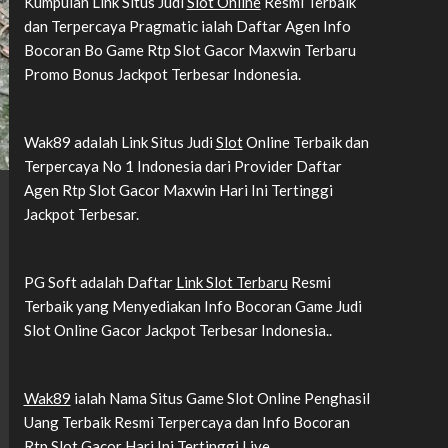
Kumpulan Link Situs Judi
Slot Online
Resmi Terbaik
dan Terpercaya Pragmatic ialah Daftar Agen Info
Bocoran Bo Game Rtp Slot Gacor Maxwin Terbaru
Promo Bonus Jackpot Terbesar Indonesia.
Wak89 adalah Link Situs Judi
Slot
Online Terbaik dan
Terpercaya No 1 Indonesia dari Provider Daftar
Agen Rtp Slot Gacor Maxwin Hari Ini Tertinggi
Jackpot Terbesar.
PG Soft adalah Daftar
Link Slot Terbaru
Resmi
Terbaik yang Menyediakan Info Bocoran Game Judi
Slot Online Gacor Jackpot Terbesar Indonesia..
Wak89
ialah Nama Situs Game Slot Online Penghasil
Uang Terbaik Resmi Terpercaya dan Info Bocoran
Rtp Slot Gacor Hari Ini Tertinggi Live.