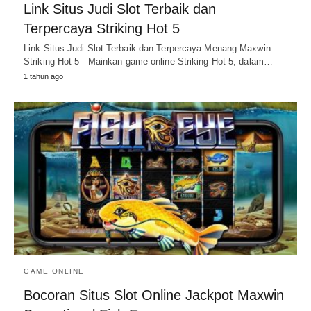
Link Situs Judi Slot Terbaik dan
Terpercaya Striking Hot 5
Link Situs Judi Slot Terbaik dan Terpercaya Menang Maxwin
Striking Hot 5 Mainkan game online Striking Hot 5, dalam…
1 tahun ago
GAME ONLINE
Bocoran Situs Slot Online Jackpot Maxwin