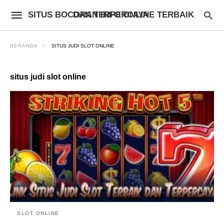
SITUS BOCORAN INFO ONLINE TERBAIK DAN TERPERCAYA
BERANDA
SITUS JUDI SLOT ONLINE
situs judi slot online
SLOT ONLINE