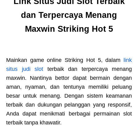
Link Situs Judi Slot Terbaik
dan Terpercaya Menang
Maxwin Striking Hot 5
Mainkan game online Striking Hot 5, dalam
link
situs judi slot
terbaik dan terpercaya menang
maxwin. Nantinya bettor dapat bermain dengan
aman, nyaman, dan tentunya memiliki peluang
besar untuk menang. Dengan sistem keamanan
terbaik dan dukungan pelanggan yang responsif,
Anda dapat menikmati berbagai permainan slot
terbaik tanpa khawatir.