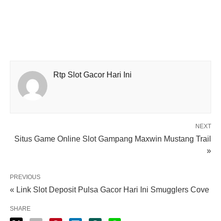
Rtp Slot Gacor Hari Ini
NEXT
Situs Game Online Slot Gampang Maxwin Mustang Trail
»
PREVIOUS
« Link Slot Deposit Pulsa Gacor Hari Ini Smugglers Cove
SHARE