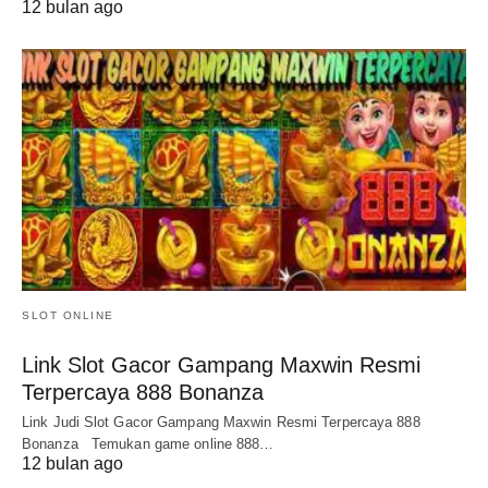
12 bulan ago
SLOT ONLINE
Link Slot Gacor Gampang Maxwin Resmi
Terpercaya 888 Bonanza
Link Judi Slot Gacor Gampang Maxwin Resmi Terpercaya 888
Bonanza Temukan game online 888…
12 bulan ago