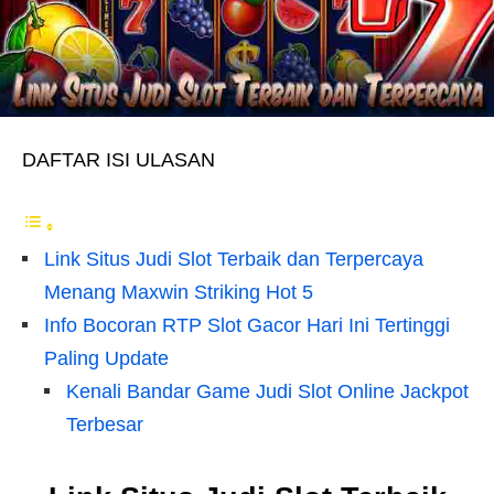
DAFTAR ISI ULASAN
Link Situs Judi Slot Terbaik dan Terpercaya
Menang Maxwin Striking Hot 5
Info Bocoran RTP Slot Gacor Hari Ini Tertinggi
Paling Update
Kenali Bandar Game Judi Slot Online Jackpot
Terbesar