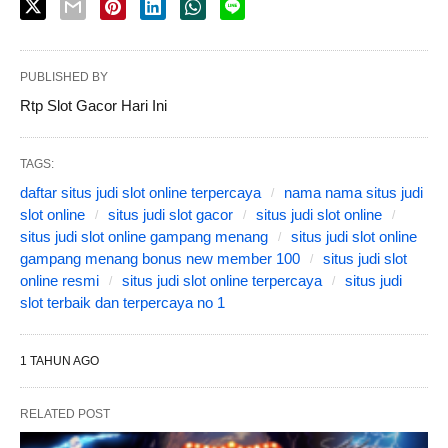
PUBLISHED BY
Rtp Slot Gacor Hari Ini
TAGS:
daftar situs judi slot online terpercaya
nama nama situs judi
slot online
situs judi slot gacor
situs judi slot online
situs judi slot online gampang menang
situs judi slot online
gampang menang bonus new member 100
situs judi slot
online resmi
situs judi slot online terpercaya
situs judi
slot terbaik dan terpercaya no 1
1 TAHUN AGO
RELATED POST