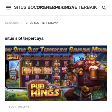
SITUS BOCORAN INFO ONLINE TERBAIK DAN TERPERCAYA
BERANDA
SITUS SLOT TERPERCAYA
situs slot terpercaya
SLOT ONLINE