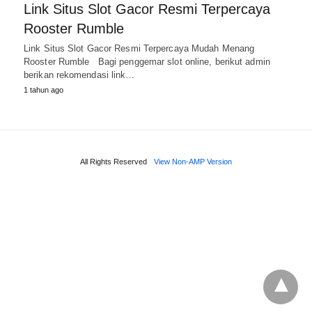
Link Situs Slot Gacor Resmi Terpercaya
Rooster Rumble
Link Situs Slot Gacor Resmi Terpercaya Mudah Menang
Rooster Rumble Bagi penggemar slot online, berikut admin
berikan rekomendasi link…
1 tahun ago
All Rights Reserved
View Non-AMP Version