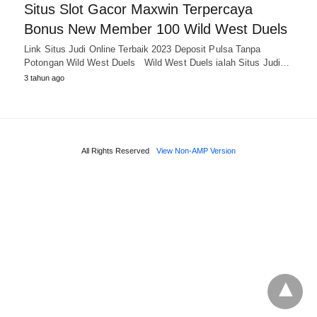
Situs Slot Gacor Maxwin Terpercaya
Bonus New Member 100 Wild West Duels
Link Situs Judi Online Terbaik 2023 Deposit Pulsa Tanpa
Potongan Wild West Duels Wild West Duels ialah Situs Judi…
3 tahun ago
All Rights Reserved
View Non-AMP Version