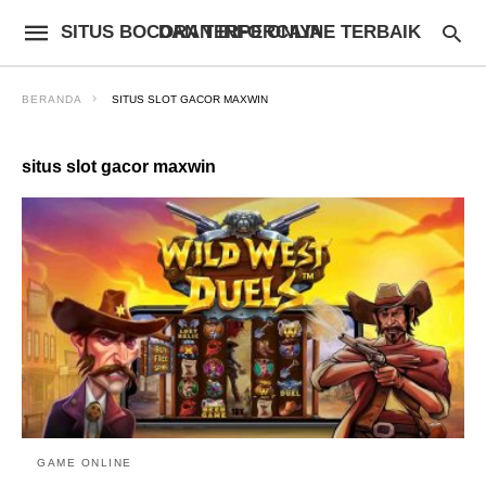
SITUS BOCORAN INFO ONLINE TERBAIK DAN TERPERCAYA
BERANDA
SITUS SLOT GACOR MAXWIN
situs slot gacor maxwin
GAME ONLINE