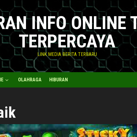
RAN INFO ONLINE 
TERPERCAYA
LINK MEDIA BERITA TERBARU
NE
OLAHRAGA
HIBURAN
aik