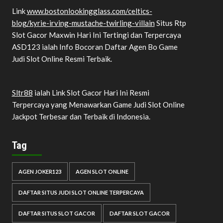
Link
www.bostonlookingglass.com/celtics-
blog/kyrie-irving-mustache-twirling-villain
Situs Rtp
Slot Gacor Maxwin Hari Ini Tertingi dan Terpercaya
ASD123 ialah Info Bocoran Daftar Agen Bo Game
Judi Slot Online Resmi Terbaik.
Sltr88
ialah Link Slot Gacor Hari Ini Resmi
Terpercaya yang Menawarkan Game Judi Slot Online
Jackpot Terbesar dan Terbaik di Indonesia.
Tag
AGEN JOKER123
AGEN SLOT ONLINE
DAFTAR SITUS JUDI SLOT ONLINE TERPERCAYA
DAFTAR SITUS SLOT GACOR
DAFTAR SLOT GACOR