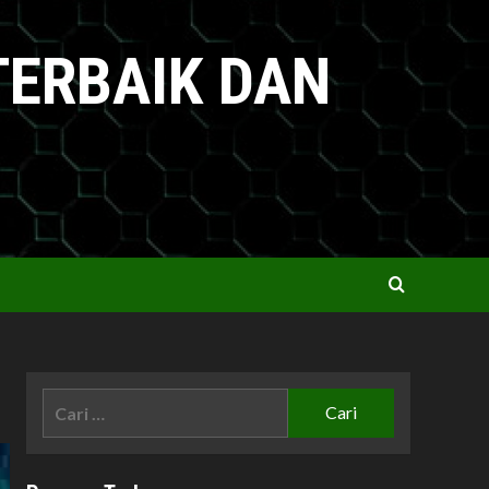
TERBAIK DAN
Cari
untuk: