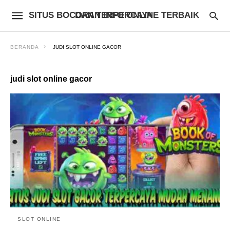
SITUS BOCORAN INFO ONLINE TERBAIK DAN TERPERCAYA
BERANDA
JUDI SLOT ONLINE GACOR
judi slot online gacor
SLOT ONLINE