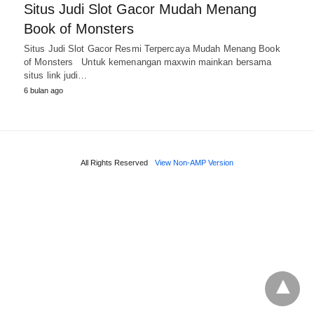
Situs Judi Slot Gacor Mudah Menang
Book of Monsters
Situs Judi Slot Gacor Resmi Terpercaya Mudah Menang Book
of Monsters Untuk kemenangan maxwin mainkan bersama
situs link judi…
6 bulan ago
All Rights Reserved
View Non-AMP Version